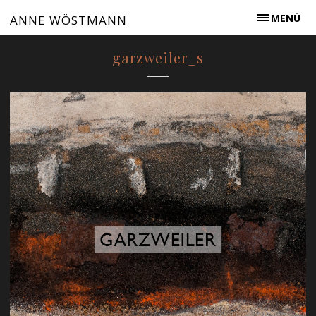
MENÜ
ANNE WÖSTMANN
garzweiler_s