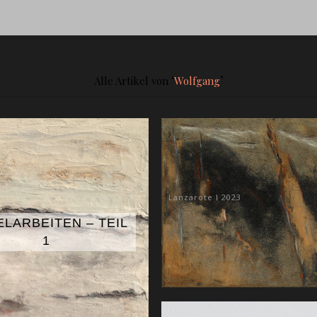
‘
’
Alle Artikel von
Wolfgang
Lanzarote I 2023
ELARBEITEN – TEIL
1