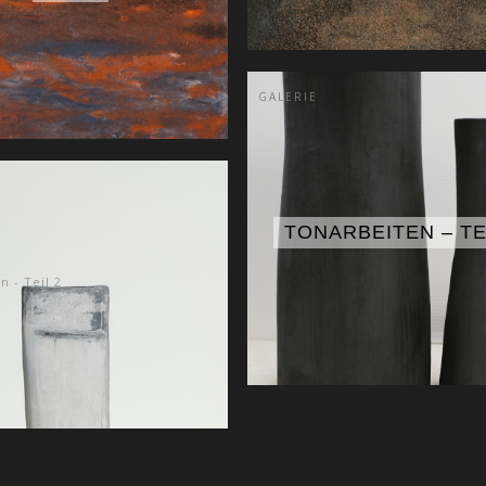
GALERIE
TONARBEITEN – TE
n - Teil 2