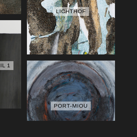
LICHTHOF
IL 1
GALERIE
PORT-MIOU